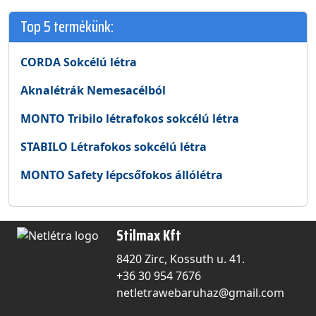
Top 5 termékünk:
CORDA Sokcélú létra
Aknalétrák Nemesacélból
MONTO Tribilo létrafokos sokcélú létra
STABILO Létrafokos sokcélú létra
MONTO Safety lépcsőfokos állólétra
Stilmax Kft
8420 Zirc, Kossuth u. 41.
+36 30 954 7676
netletrawebaruhaz@gmail.com