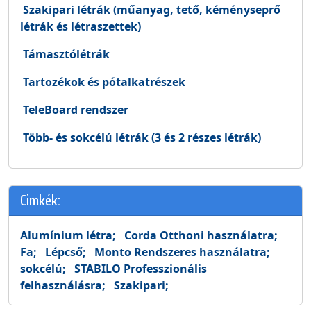
Szakipari létrák (műanyag, tető, kéményseprő
létrák és létraszettek)
Támasztólétrák
Tartozékok és pótalkatrészek
TeleBoard rendszer
Több- és sokcélú létrák (3 és 2 részes létrák)
Cimkék:
Alumínium létra;
Corda Otthoni használatra;
Fa;
Lépcső;
Monto Rendszeres használatra;
sokcélú;
STABILO Professzionális
felhasználásra;
Szakipari;