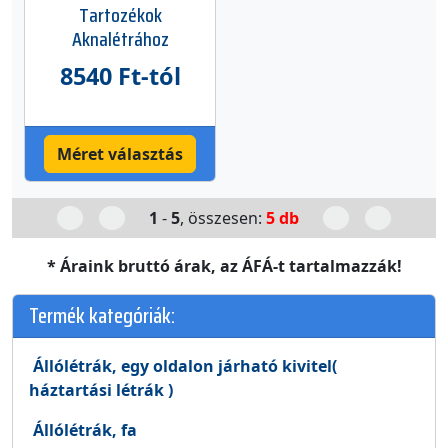
Tartozékok
Aknalétrához
8540 Ft-tól
Méret választás
1
-
5
, összesen:
5 db
* Áraink bruttó árak, az ÁFÁ-t tartalmazzák!
Termék kategóriák:
Állólétrák, egy oldalon járható kivitel(
háztartási létrák )
Állólétrák, fa