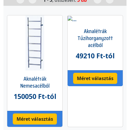
1
-
5
, összesen:
5 db
Aknalétrák
Tűzihorganyzott
acélból
49210 Ft-tól
Aknalétrák
Méret választás
Nemesacélból
150050 Ft-tól
Méret választás