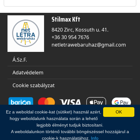
Stilmax Kft
8420 Zirc, Kossuth u. 41.
+36 30 954 7676
netletrawebaruhaz@gmail.com
Á.Sz.F.
Adatvédelem
Cookie szabályzat
Ez a weboldal cookie-kat (sütiket) használ azért,
OK
hogy weboldalunk használata során a lehető
© 2010-2026 Stilmax
legjobb élményt tudjuk biztosítani.
kft. Minden jog
A weboldalunkon történő további böngészéssel hozzájárul a
fenntartva!
cookie-k használatához.
Info