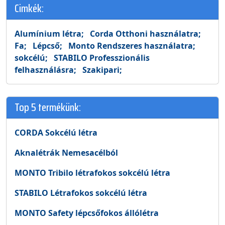
Cimkék:
Alumínium létra;
Corda Otthoni használatra;
Fa;
Lépcső;
Monto Rendszeres használatra;
sokcélú;
STABILO Professzionális
felhasználásra;
Szakipari;
Top 5 termékünk:
CORDA Sokcélú létra
Aknalétrák Nemesacélból
MONTO Tribilo létrafokos sokcélú létra
STABILO Létrafokos sokcélú létra
MONTO Safety lépcsőfokos állólétra