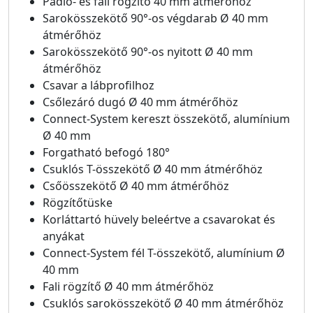
Padló- és fali rögzítő 40 mm átmérőhöz
Sarokösszekötő 90°-os végdarab Ø 40 mm
átmérőhöz
Sarokösszekötő 90°-os nyitott Ø 40 mm
átmérőhöz
Csavar a lábprofilhoz
Csőlezáró dugó Ø 40 mm átmérőhöz
Connect-System kereszt összekötő, alumínium
Ø 40 mm
Forgatható befogó 180°
Csuklós T-összekötő Ø 40 mm átmérőhöz
Csőösszekötő Ø 40 mm átmérőhöz
Rögzítőtüske
Korláttartó hüvely beleértve a csavarokat és
anyákat
Connect-System fél T-összekötő, alumínium Ø
40 mm
Fali rögzítő Ø 40 mm átmérőhöz
Csuklós sarokösszekötő Ø 40 mm átmérőhöz