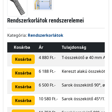
Rendszerkorlátok rendszerelemei
Kategória:
Rendszerkorlátok
Kosárba
Ár
Tulajdonság
4 880 Ft.-
T-összekötő ø 40 mm Acél
Kosárba
6 188 Ft.-
Kereszt alakú összekötő 
Kosárba
6 500 Ft.-
Sarok összekötő 90°, ø 40
Kosárba
10 580 Ft.-
Sarok összekötő 45°/135°,
Kosárba