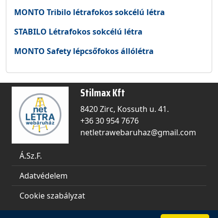
MONTO Tribilo létrafokos sokcélú létra
STABILO Létrafokos sokcélú létra
MONTO Safety lépcsőfokos állólétra
Stilmax Kft
8420 Zirc, Kossuth u. 41.
+36 30 954 7676
netletrawebaruhaz@gmail.com
Á.Sz.F.
Adatvédelem
Cookie szabályzat