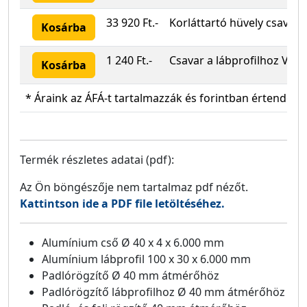
33 920 Ft.-
Korláttartó hüvely csavar
Kosárba
1 240 Ft.-
Csavar a lábprofilhoz V4A
Kosárba
* Áraink az ÁFÁ-t tartalmazzák és forintban értendők!
Termék részletes adatai (pdf):
Az Ön böngészője nem tartalmaz pdf nézőt.
Kattintson ide a PDF file letöltéséhez.
Alumínium cső Ø 40 x 4 x 6.000 mm
Alumínium lábprofil 100 x 30 x 6.000 mm
Padlórögzítő Ø 40 mm átmérőhöz
Padlórögzítő lábprofilhoz Ø 40 mm átmérőhöz