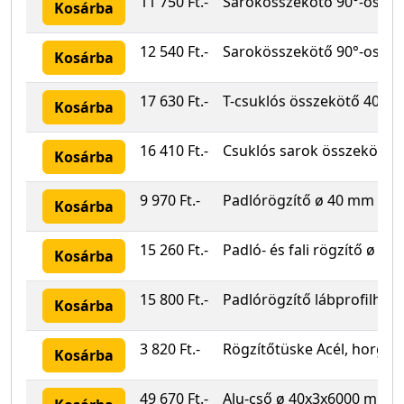
11 750 Ft.-
Sarokösszekötő 90°-os nyi
Kosárba
12 540 Ft.-
Sarokösszekötő 90°-os v
Kosárba
17 630 Ft.-
T-csuklós összekötő 40 m
Kosárba
16 410 Ft.-
Csuklós sarok összekötő 
Kosárba
9 970 Ft.-
Padlórögzítő ø 40 mm Acél
Kosárba
15 260 Ft.-
Padló- és fali rögzítő ø 4
Kosárba
15 800 Ft.-
Padlórögzítő lábprofilhoz
Kosárba
3 820 Ft.-
Rögzítőtüske Acél, horgan
Kosárba
49 670 Ft.-
Alu-cső ø 40x3x6000 m