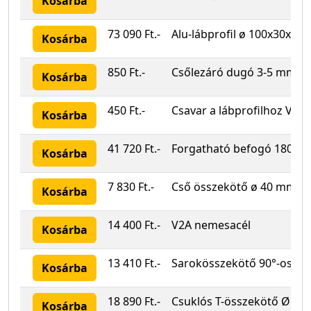
Kosárba
73 090 Ft.-
Alu-lábprofil ø 100x30x60
Kosárba
850 Ft.-
Csőlezáró dugó 3-5 mm-e
Kosárba
450 Ft.-
Csavar a lábprofilhoz V2A
Kosárba
41 720 Ft.-
Forgatható befogó 180° Ac
Kosárba
7 830 Ft.-
Cső összekötő ø 40 mm Ac
Kosárba
14 400 Ft.-
V2A nemesacél
Kosárba
13 410 Ft.-
Sarokösszekötő 90°-os ny
Kosárba
18 890 Ft.-
Csuklós T-összekötő Ø 4
Kosárba