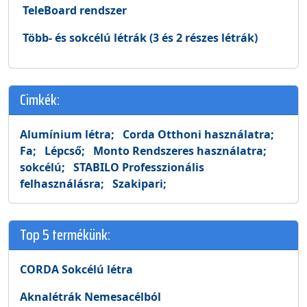
TeleBoard rendszer
Több- és sokcélú létrák (3 és 2 részes létrák)
Cimkék:
Alumínium létra;
Corda Otthoni használatra;
Fa;
Lépcső;
Monto Rendszeres használatra;
sokcélú;
STABILO Professzionális
felhasználásra;
Szakipari;
Top 5 termékünk:
CORDA Sokcélú létra
Aknalétrák Nemesacélból