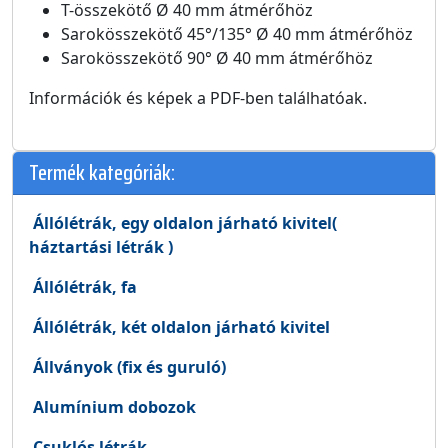
T-összekötő Ø 40 mm átmérőhöz
Sarokösszekötő 45°/135° Ø 40 mm átmérőhöz
Sarokösszekötő 90° Ø 40 mm átmérőhöz
Információk és képek a PDF-ben találhatóak.
Termék kategóriák:
Állólétrák, egy oldalon járható kivitel(
háztartási létrák )
Állólétrák, fa
Állólétrák, két oldalon járható kivitel
Állványok (fix és guruló)
Alumínium dobozok
Csuklós létrák