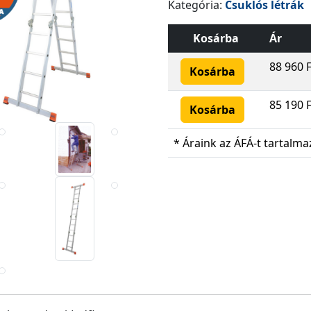
Kategória:
Csuklós létrák
Kosárba
Ár
88 960 F
Kosárba
85 190 F
Kosárba
* Áraink az ÁFÁ-t tartalma