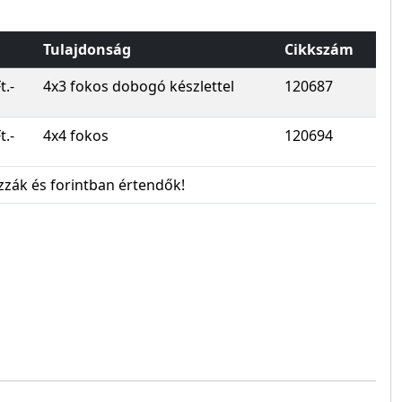
Tulajdonság
Cikkszám
t.-
4x3 fokos dobogó készlettel
120687
t.-
4x4 fokos
120694
zzák és forintban értendők!