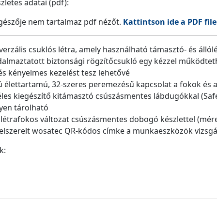
letes adatai (pdf):
észője nem tartalmaz pdf nézőt.
Kattintson ide a PDF file
verzális csuklós létra, amely használható támasztó- és állól
almaztatott biztonsági rögzítőcsukló egy kézzel működte
és kényelmes kezelést tesz lehetővé
 élettartamú, 32-szeres peremezésű kapcsolat a fokok és a
éles kiegészítő kitámasztó csúszásmentes lábdugókkal (Sa
lyen tárolható
3 létrafokos változat csúszásmentes dobogó készlettel (méret
felszerelt wosatec QR-kódos címke a munkaeszközök vizsgá
k: