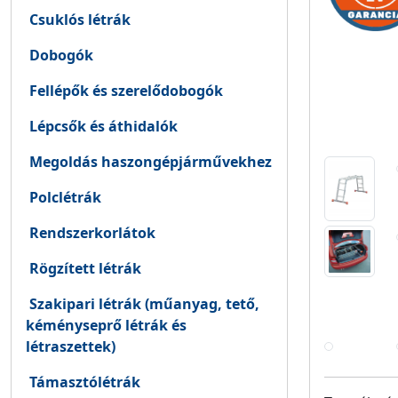
Csuklós létrák
Dobogók
Fellépők és szerelődobogók
Lépcsők és áthidalók
Megoldás haszongépjárművekhez
Polclétrák
Rendszerkorlátok
Rögzített létrák
Szakipari létrák (műanyag, tető,
kéményseprő létrák és
létraszettek)
Támasztólétrák