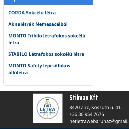
CORDA Sokcélú létra
Aknalétrák Nemesacélból
MONTO Tribilo létrafokos sokcélú
létra
STABILO Létrafokos sokcélú létra
MONTO Safety lépcsőfokos
állólétra
Stilmax Kft
8420 Zirc, Kossuth u. 41.
+36 30 954 7676
netletrawebaruhaz@gmail