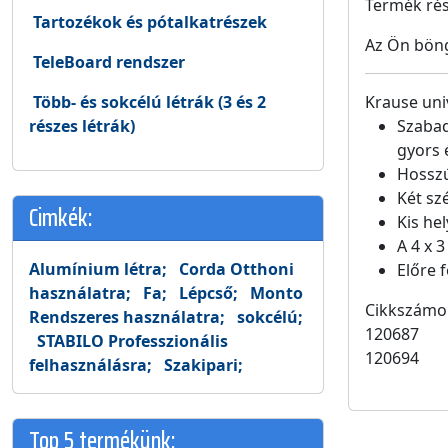
Termék rész
Tartozékok és pótalkatrészek
Az Ön böng
TeleBoard rendszer
Több- és sokcélú létrák (3 és 2
Krause uni
részes létrák)
Szabad
gyors 
Hosszú
Két sz
Cimkék:
Kis he
A 4 x 
Alumínium létra;
Corda Otthoni
Előre 
használatra;
Fa;
Lépcső;
Monto
Cikkszámo
Rendszeres használatra;
sokcélú;
120687
STABILO Professzionális
120694
felhasználásra;
Szakipari;
Top 5 termékünk: