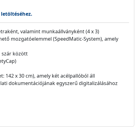
 letöltéséhez.
étraként, valamint munkaállványként (4 x 3)
thető mozgatóelemmel (SpeedMatic-System), amely
 szár között
fetyCap)
: 142 x 30 cm), amely két acélpallóból áll
lati dokumentációjának egyszerű digitalizálásához