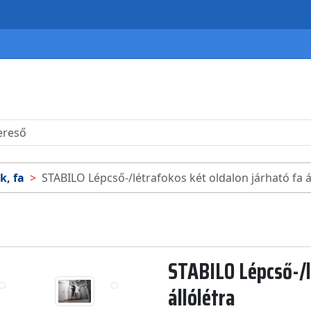
k, fa
STABILO Lépcső-/létrafokos két oldalon járható fa á
STABILO Lépcső-/l
állólétra