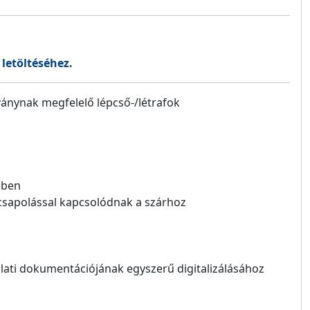
 letöltéséhez.
ványnak megfelelő lépcső-/létrafok
l
kében
 csapolással kapcsolódnak a szárhoz
lati dokumentációjának egyszerű digitalizálásához