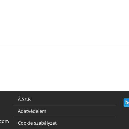
Á.Sz.F.
Adatvédelem
.com
Cookie szabályzat