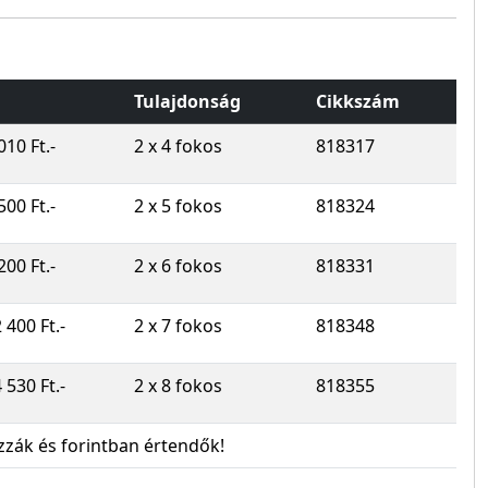
Tulajdonság
Cikkszám
010 Ft.-
2 x 4 fokos
818317
500 Ft.-
2 x 5 fokos
818324
200 Ft.-
2 x 6 fokos
818331
 400 Ft.-
2 x 7 fokos
818348
 530 Ft.-
2 x 8 fokos
818355
zzák és forintban értendők!