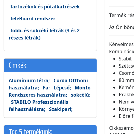
Tartozékok és pótalkatrészek
Termék rész
TeleBoard rendszer
Az Ön böng
Több- és sokcélú létrák (3 és 2
részes létrák)
Kényelmes,
kombináció
Stabil
Cimkék:
Szétcs
Csomóm
80 mm 
Alumínium létra;
Corda Otthoni
Kemény
használatra;
Fa;
Lépcső;
Monto
Prakti
Rendszeres használatra;
sokcélú;
Nem v
STABILO Professzionális
Környe
felhasználásra;
Szakipari;
Előre 
Cikkszámo
Top 5 termékünk: