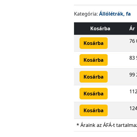
Kategória:
Állólétrák, fa
Kosárba
Ár
76 
Kosárba
83 
Kosárba
99 
Kosárba
112
Kosárba
124
Kosárba
* Áraink az ÁFÁ-t tartalma