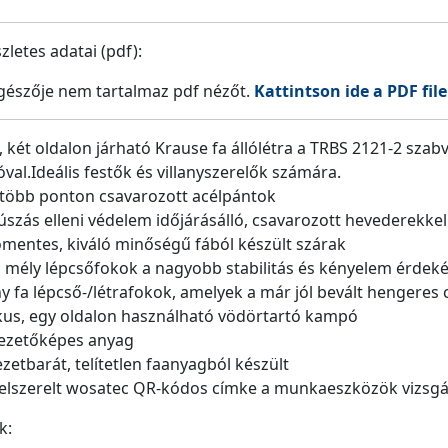
letes adatai (pdf):
észője nem tartalmaz pdf nézőt.
Kattintson ide a PDF file
 két oldalon járható Krause fa állólétra a TRBS 2121-2 szab
val.Ideális festők és villanyszerelők számára.
, több ponton csavarozott acélpántok
úszás elleni védelem időjárásálló, csavarozott hevederekke
entes, kiváló minőségű fából készült szárak
mély lépcsőfokok a nagyobb stabilitás és kényelem érde
 fa lépcső-/létrafokok, amelyek a már jól bevált hengeres
kus, egy oldalon használható vödörtartó kampó
ezetőképes anyag
zetbarát, telítetlen faanyagból készült
felszerelt wosatec QR-kódos címke a munkaeszközök vizsgá
k: