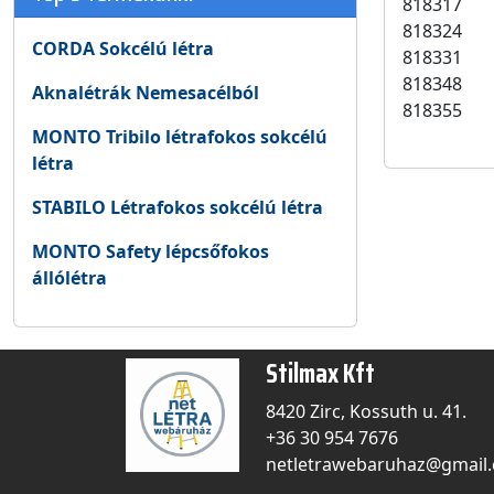
818317
818324
CORDA Sokcélú létra
818331
818348
Aknalétrák Nemesacélból
818355
MONTO Tribilo létrafokos sokcélú
létra
STABILO Létrafokos sokcélú létra
MONTO Safety lépcsőfokos
állólétra
Stilmax Kft
8420 Zirc, Kossuth u. 41.
+36 30 954 7676
netletrawebaruhaz@gmail