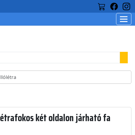
llólétra
étrafokos két oldalon járható fa