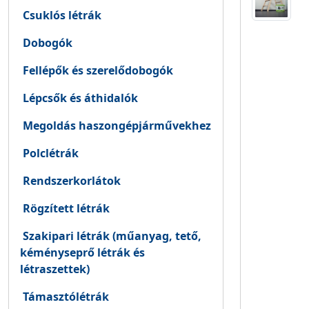
Csuklós létrák
Dobogók
Fellépők és szerelődobogók
Lépcsők és áthidalók
Megoldás haszongépjárművekhez
Polclétrák
Rendszerkorlátok
Rögzített létrák
Szakipari létrák (műanyag, tető,
kéményseprő létrák és
létraszettek)
Támasztólétrák