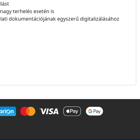
llást
nagy terhelés esetén is
lati dokumentációjának egyszerű digitalizálásához