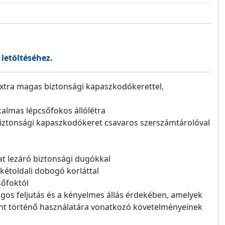
 letöltéséhez.
, extra magas biztonsági kapaszkodókerettel,
kalmas lépcsőfokos állólétra
iztonsági kapaszkodókeret csavaros szerszámtárolóval
rat lezáró biztonsági dugókkal
kétoldali dobogó korláttal
csőfoktól
gos feljutás és a kényelmes állás érdekében, amelyek
nt történő használatára vonatkozó követelményeinek