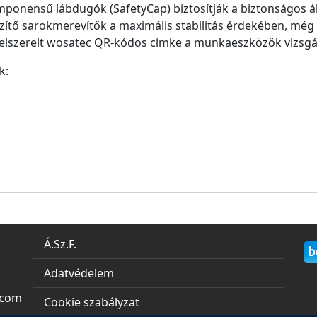
ponensű lábdugók (SafetyCap) biztosítják a biztonságos á
zítő sarokmerevítők a maximális stabilitás érdekében, még 
felszerelt wosatec QR-kódos címke a munkaeszközök vizsgá
k:
Á.Sz.F.
Adatvédelem
.com
Cookie szabályzat