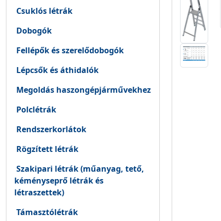
Csuklós létrák
Dobogók
Fellépők és szerelődobogók
Lépcsők és áthidalók
Megoldás haszongépjárművekhez
Polclétrák
Rendszerkorlátok
Rögzített létrák
Szakipari létrák (műanyag, tető,
kéményseprő létrák és
létraszettek)
Támasztólétrák