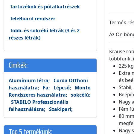
Tartozékok és pótalkatrészek
TeleBoard rendszer
Termék rész
Több- és sokcélú létrák (3 és 2
Az Ön böng
részes létrák)
Krause robu
többfunkci
Cimkék:
225 kg
Extra 
és beé
Alumínium létra;
Corda Otthoni
Stabil
használatra;
Fa;
Lépcső;
Monto
Beépít
Rendszeres használatra;
sokcélú;
Nagy a
STABILO Professzionális
Fém fü
felhasználásra;
Szakipari;
80 mm 
megfel
Top 5 termékünk:
Nagy s