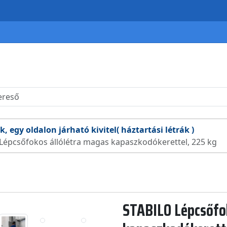
k, egy oldalon járható kivitel( háztartási létrák )
Lépcsőfokos állólétra magas kapaszkodókerettel, 225 kg
STABILO Lépcsőfo