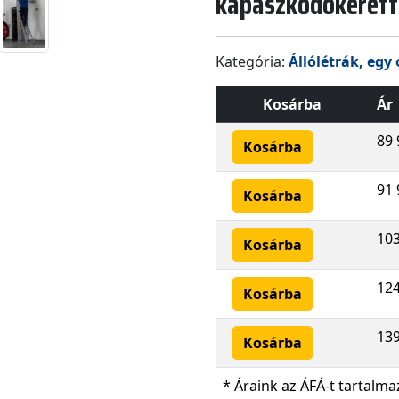
kapaszkodókerette
Kategória:
Állólétrák, egy 
Kosárba
Ár
89 
Kosárba
91 
Kosárba
103
Kosárba
124
Kosárba
139
Kosárba
* Áraink az ÁFÁ-t tartalma