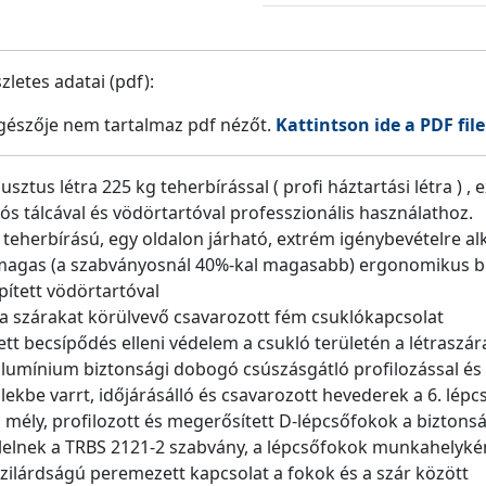
letes adatai (pdf):
észője nem tartalmaz pdf nézőt.
Kattintson ide a PDF file
sztus létra 225 kg teherbírással ( profi háztartási létra ) 
ós tálcával és vödörtartóval professzionális használathoz.
 teherbírású, egy oldalon járható, extrém igénybevételre al
magas (a szabványosnál 40%-kal magasabb) ergonomikus b
pített vödörtartóval
, a szárakat körülvevő csavarozott fém csuklókapcsolat
ett becsípődés elleni védelem a csukló területén a létraszá
lumínium biztonsági dobogó csúszásgátló profilozással és 
lekbe varrt, időjárásálló és csavarozott hevederek a 6. lép
mély, profilozott és megerősített D-lépcsőfokok a biztonsá
elnek a TRBS 2121-2 szabvány, a lépcsőfokok munkahelyké
zilárdságú peremezett kapcsolat a fokok és a szár között