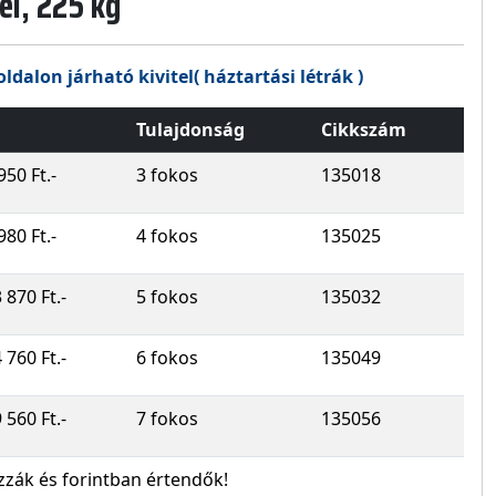
l, 225 kg
oldalon járható kivitel( háztartási létrák )
Tulajdonság
Cikkszám
950 Ft.-
3 fokos
135018
980 Ft.-
4 fokos
135025
 870 Ft.-
5 fokos
135032
 760 Ft.-
6 fokos
135049
 560 Ft.-
7 fokos
135056
zzák és forintban értendők!