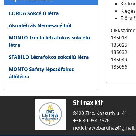
Kétkom
Kiegés
CORDA Sokcélú létra
Előre 
Aknalétrák Nemesacélból
Cikkszámo
MONTO Tribilo létrafokos sokcélú
135018
létra
135025
135032
STABILO Létrafokos sokcélú létra
135049
135056
MONTO Safety lépcsőfokos
állólétra
Stilmax Kft
8420 Zirc, Kossuth u. 41.
+36 30 954 7676
netletrawebaruhaz@gmail