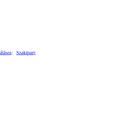
lásra;
Szakipari;