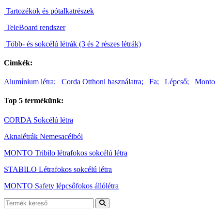
Tartozékok és pótalkatrészek
TeleBoard rendszer
Több- és sokcélú létrák (3 és 2 részes létrák)
Cimkék:
Alumínium létra;
Corda Otthoni használatra;
Fa;
Lépcső;
Monto 
Top 5 termékünk:
CORDA Sokcélú létra
Aknalétrák Nemesacélból
MONTO Tribilo létrafokos sokcélú létra
STABILO Létrafokos sokcélú létra
MONTO Safety lépcsőfokos állólétra