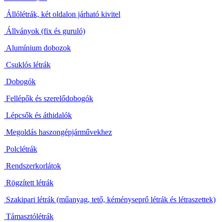
Állólétrák, két oldalon járható kivitel
Állványok (fix és guruló)
Alumínium dobozok
Csuklós létrák
Dobogók
Fellépők és szerelődobogók
Lépcsők és áthidalók
Megoldás haszongépjárművekhez
Polclétrák
Rendszerkorlátok
Rögzített létrák
Szakipari létrák (műanyag, tető, kéményseprő létrák és létraszettek)
Támasztólétrák