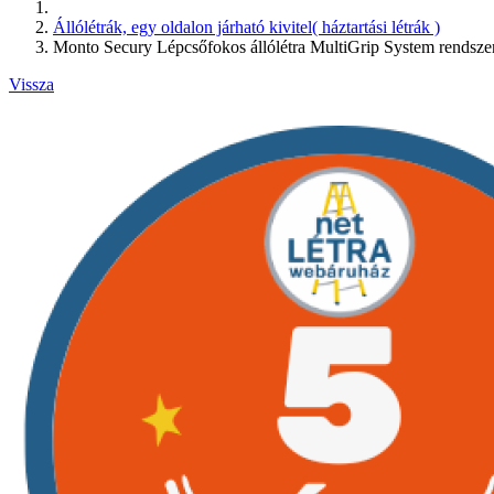
Állólétrák, egy oldalon járható kivitel( háztartási létrák )
Monto Secury Lépcsőfokos állólétra MultiGrip System rendszer
Vissza