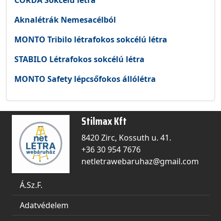
CORDA Sokcélú létra
Aknalétrák Nemesacélból
MONTO Tribilo létrafokos sokcélú létra
STABILO Létrafokos sokcélú létra
MONTO Safety lépcsőfokos állólétra
Stilmax Kft
8420 Zirc, Kossuth u. 41.
+36 30 954 7676
netletrawebaruhaz@gmail.com
Á.Sz.F.
Adatvédelem