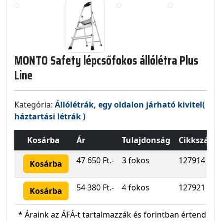
MONTO Safety lépcsőfokos állólétra Plus
Line
Kategória:
Állólétrák, egy oldalon járható kivitel(
háztartási létrák )
Kosárba
Ár
Tulajdonság
Cikkszám
47 650 Ft.-
3 fokos
127914
Kosárba
54 380 Ft.-
4 fokos
127921
Kosárba
* Áraink az ÁFÁ-t tartalmazzák és forintban értendők!