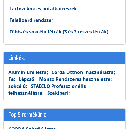
Tartozékok és pótalkatrészek
TeleBoard rendszer
Több- és sokcélú létrák (3 és 2 részes létrák)
Cimkék:
Alumínium létra;
Corda Otthoni használatra;
Fa;
Lépcső;
Monto Rendszeres használatra;
sokcélú;
STABILO Professzionális
felhasználásra;
Szakipari;
Top 5 termékünk: