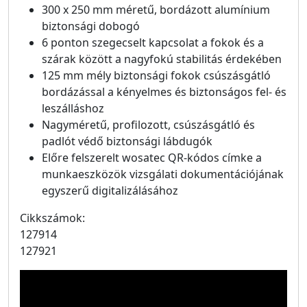
300 x 250 mm méretű, bordázott alumínium
biztonsági dobogó
6 ponton szegecselt kapcsolat a fokok és a
szárak között a nagyfokú stabilitás érdekében
125 mm mély biztonsági fokok csúszásgátló
bordázással a kényelmes és biztonságos fel- és
leszálláshoz
Nagyméretű, profilozott, csúszásgátló és
padlót védő biztonsági lábdugók
Előre felszerelt wosatec QR-kódos címke a
munkaeszközök vizsgálati dokumentációjának
egyszerű digitalizálásához
Cikkszámok:
127914
127921