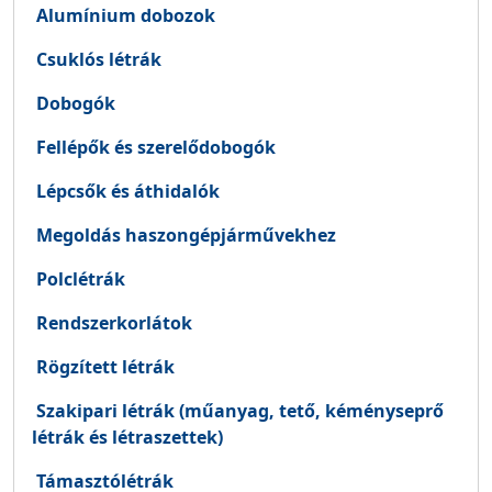
Alumínium dobozok
Csuklós létrák
Dobogók
Fellépők és szerelődobogók
Lépcsők és áthidalók
Megoldás haszongépjárművekhez
Polclétrák
Rendszerkorlátok
Rögzített létrák
Szakipari létrák (műanyag, tető, kéményseprő
létrák és létraszettek)
Támasztólétrák