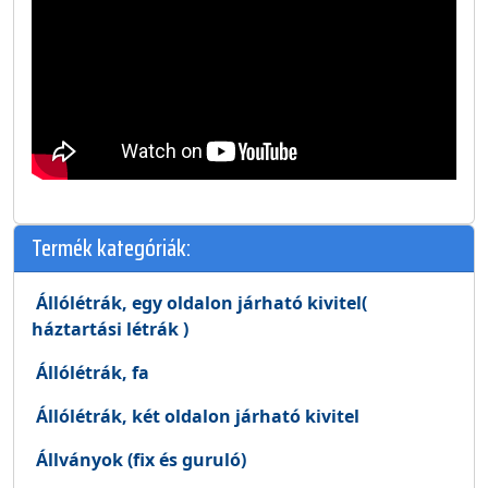
Termék kategóriák:
Állólétrák, egy oldalon járható kivitel(
háztartási létrák )
Állólétrák, fa
Állólétrák, két oldalon járható kivitel
Állványok (fix és guruló)