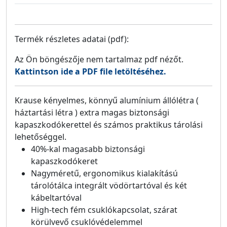
Termék részletes adatai (pdf):
Az Ön böngészője nem tartalmaz pdf nézőt.
Kattintson ide a PDF file letöltéséhez.
Krause kényelmes, könnyű alumínium állólétra (
háztartási létra ) extra magas biztonsági
kapaszkodókerettel és számos praktikus tárolási
lehetőséggel.
40%-kal magasabb biztonsági
kapaszkodókeret
Nagyméretű, ergonomikus kialakítású
tárolótálca integrált vödörtartóval és két
kábeltartóval
High-tech fém csuklókapcsolat, szárat
körülvevő csuklóvédelemmel